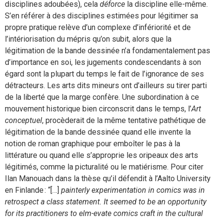
disciplines adoubées), cela
déforce
la discipline elle-même.
S’en référer à des disciplines estimées pour légitimer sa
propre pratique relève d’un complexe d’infériorité et de
l’intériorisation du mépris qu’on subit, alors que la
légitimation de la bande dessinée n’a fondamentalement pas
d’importance en soi, les jugements condescendants à son
égard sont la plupart du temps le fait de l’ignorance de ses
détracteurs. Les arts dits mineurs ont d’ailleurs su tirer parti
de la liberté que la marge confère. Une subordination à ce
mouvement historique bien circonscrit dans le temps, l’
Art
conceptuel
, procèderait de la même tentative pathétique de
légitimation de la bande dessinée quand elle invente la
notion de roman graphique pour emboîter le pas à la
littérature ou quand elle s’approprie les oripeaux des arts
légitimés, comme la picturalité ou le matiérisme. Pour citer
Ilan Manouach dans la thèse qu’il défendit à l’Aalto University
en Finlande : “[…]
painterly experimentation in comics was in
retrospect a class statement. It seemed to be an opportunity
for its practitioners to elm-evate comics craft in the cultural