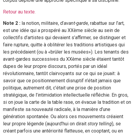
corpus déploie une approche spécifique à sa discipline.
Retour au texte.
Note 2 :
la notion, militaire, d’
avant-garde
, rabattue sur l’art,
est une idée qui a prospéré au XXème siècle au sein de
collectifs d’artistes qui devaient s’affirmer, se distinguer et
faire rupture, quitte à oblitérer les traditions artistiques qui
les précédaient (ou à «brûler les musées»). Les tenants des
avant-gardes successives du XXème siècle étaient tantôt
dupes de leur propre discours, portés par un idéal
révolutionnaire, tantôt clairvoyants sur ce qui se jouait : à
savoir que ce positionnement disruptif n’était jamais que
politique, autrement dit, c’était une prise de position
stratégique, de l’intimidation intellectuelle réfléchie. En gros,
si on joue la carte de la table rase, on évacue la tradition et on
manifeste sa nouveauté radicale, à la manière d’une
génération spontanée. Ou alors ces mouvements créaient
leur propre légende (aujourd’hui on dirait
story telling
), se
créant parfois une antériorité flatteuse, en cooptant, ou en