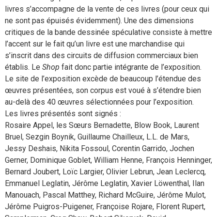
livres s’accompagne de la vente de ces livres (pour ceux qui
ne sont pas épuisés évidemment). Une des dimensions
critiques de la bande dessinée spéculative consiste à mettre
l’accent sur le fait qu’un livre est une marchandise qui
s’inscrit dans des circuits de diffusion commerciaux bien
établis. Le
Shop
fait donc partie intégrante de l’exposition.
Le site de l’exposition excède de beaucoup l’étendue des
œuvres présentées, son corpus est voué à s’étendre bien
au-delà des 40 œuvres sélectionnées pour l’exposition.
Les livres présentés sont signés :
Rosaire Appel, les Sœurs Bernadette, Blow Book, Laurent
Bruel, Sezgin Boynik, Guillaume Chailleux, L.L. de Mars,
Jessy Deshais, Nikita Fossoul, Corentin Garrido, Jochen
Gerner, Dominique Goblet, William Henne, François Henninger,
Bernard Joubert, Loïc Largier, Olivier Lebrun, Jean Leclercq,
Emmanuel Leglatin, Jérôme Leglatin, Xavier Löwenthal, Ilan
Manouach, Pascal Matthey, Richard McGuire, Jérôme Mulot,
Jérôme Puigros-Puigener, Françoise Rojare, Florent Rupert,