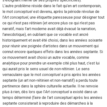
s’éloignant même de ses propres spécificités).
L’autre problème réside dans le fait qu’en art contemporain,
le mot
conceptuel
est devenu, après la période révolue de
l’
Art conceptuel
, une étiquette paresseuse pour désigner tout
ce qui n’est pas rétinien (et encore plus ce qui n’est pas
narratif, mais l’art moderne avait déjà évacué la narration,
l’anecdotique), en oubliant que ce vocable est ancré
historiquement et avait été choisi, dans les années soixante
pour réunir une poignée d’artistes dans un mouvement qui
connut encore quelques effets dans les années septante. Si
ce mouvement avait choisi un autre vocable, comme
analytique
pour prendre un exemple cité plus haut, c’est lui
qui aurait pris le sens usuel de
non-rétinien
. Le sens
vernaculaire que le mot
conceptuel
a pris après les années
septante (un art non-rétinien et non-narratif) a perdu toute
pertinence dans la sphère culturelle actuelle. Il ne renvoie
plus à rien, dès lors que l’
Art conceptuel
a existé dans un
temps déterminé (faire de l’art conceptuel après les années
septante consisterait à reproduire des démarches à la