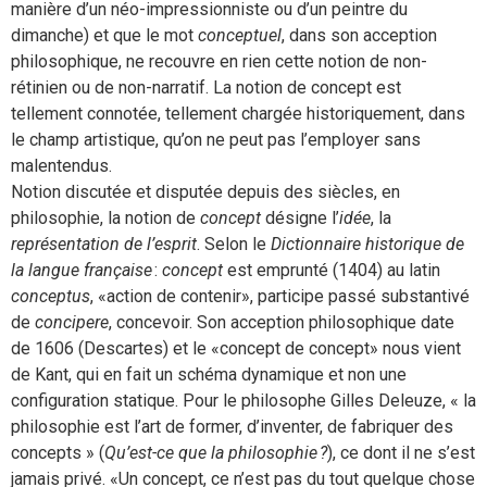
manière d’un néo-impressionniste ou d’un peintre du
dimanche) et que le mot
conceptuel
, dans son acception
philosophique, ne recouvre en rien cette notion de non-
rétinien ou de non-narratif. La notion de concept est
tellement connotée, tellement chargée historiquement, dans
le champ artistique, qu’on ne peut pas l’employer sans
malentendus.
Notion discutée et disputée depuis des siècles, en
philosophie, la notion de
concept
désigne l’
idée
, la
représentation de l’esprit
. Selon le
Dictionnaire historique de
la langue française
:
concept
est emprunté (1404) au latin
conceptus
, «action de contenir», participe passé substantivé
de
concipere
, concevoir. Son acception philosophique date
de 1606 (Descartes) et le «concept de concept» nous vient
de Kant, qui en fait un schéma dynamique et non une
configuration statique. Pour le philosophe Gilles Deleuze, « la
philosophie est l’art de former, d’inventer, de fabriquer des
concepts » (
Qu’est-ce que la philosophie ?
), ce dont il ne s’est
jamais privé. «Un concept, ce n’est pas du tout quelque chose