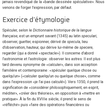
jamais revendiqué de la «bande dessinée spéculative». Nous
venons de forger l’expression, par défaut.
Exercice d’étymologie
Spéculer, selon le
Dictionnaire historique de la langue
française
, est un emprunt savant (1345) au latin
speculari
,
observer, guetter, espionner, dérivé de
specula
, lieu
d’observation, hauteur, qui dérive lui-même de
specere
,
regarder (qui a donné «spectacle»). Il concerne d’abord
l’astronomie et l’astrologie : observer les astres. Il est plus
tard devenu synonyme de «calculer», dans son acception
familière et contemporaine : «spéculer quelque chose ou
quelqu’un» («calculer quelqu’un ou quelque chose», comme
dans l’expression «je l’ai pas calculé»). Vers 1350, il prend la
signification de «considérer philosophiquement, en esprit,
méditer», «créer des théories», en opposition à «mettre en
pratique». À la fin du XVIIIe siècle, il prend le sens de
«réfléchir» puis «faire des opérations financières ou