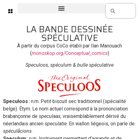
LA BANDE DESSINÉE
SPÉCULATIVE
À partir du corpus CoCo établi par Ilan Manouach
(
monoskop.org/Conceptual_comics
)
Speculoos, spéculum & bulle spéculative
Speculoos :
n.m. Petit biscuit sec traditionnel (spécialité
belge). Étym. Le nom actuel correspond à la prononciation
brabançonne de
speculaas
, vraisemblablement dérivé du
néerlandais ancien
speculatie
. En wallon liégeois, on parle de
spéculåcions
.
Speculum :
n.m. Instrument permettant d’agrandir et de