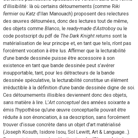
d’illisibilité : là où certains détournements (comme R
iki
fermier
ou
Katz
d’Ilan Manouach) proposent des relectures
des œuvres détournées, donc des lectures tout de même,
des objets comme
Blanco
, le
ready-made
d’
Astroboy
ou le
code postscript du pdf de
The Dark Knight returns
sont la
matérialisation de leur principe et, en tant que tels, n’ont pas
forcément vocation à être lus. Affirmer que la lecturabilité
d’une bande dessinée puisse être accessoire à son
existence en tant que bande dessinée peut s’avérer
insupportable, tant, pour les détracteurs de la bande
dessinée spéculative, la lecturabilité constitue un élément
irréductible à la définition d’une bande dessinée digne de soi.
Ces détournements illisibles deviennent donc des objets,
sans matière à lire. L’
Art conceptuel
des années soixante a
émis l’hypothèse qu’une œuvre conceptuelle pouvait être
réduite à son énonciation, à sa description, sans forcément
trouver d’issue concrète dans un objet d’art matérialisé
(Joseph Kosuth, Isidore Isou, Sol Lewitt, Art & Language…).