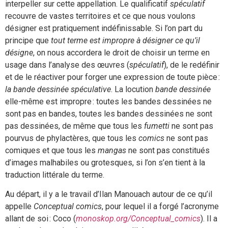
interpeller sur cette appellation. Le qualificatif
spéculatif
recouvre de vastes territoires et ce que nous voulons
désigner est pratiquement indéfinissable. Si l’on part du
principe que
tout terme est impropre à désigner ce qu’il
désigne
, on nous accordera le droit de choisir un terme en
usage dans l’analyse des œuvres (
spéculatif
), de le redéfinir
et de le réactiver pour forger une expression de toute pièce :
la bande dessinée spéculative
. La locution
bande dessinée
elle-même est impropre : toutes les bandes dessinées ne
sont pas en bandes, toutes les bandes dessinées ne sont
pas dessinées, de même que tous les
fumetti
ne sont pas
pourvus de phylactères, que tous les
comics
ne sont pas
comiques et que tous les
mangas
ne sont pas constitués
d’images malhabiles ou grotesques, si l’on s’en tient à la
traduction littérale du terme.
Au départ, il y a le travail d’Ilan Manouach autour de ce qu’il
appelle
Conceptual comics
, pour lequel il a forgé l’acronyme
allant de soi : Coco (
monoskop.org/Conceptual_comics
). Il a