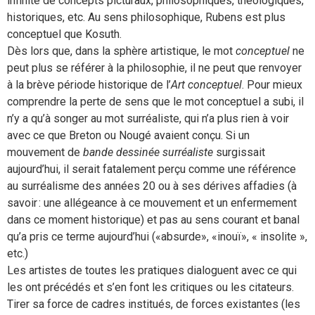
infinité de concepts picturaux, philosophiques, théologiques,
historiques, etc. Au sens philosophique, Rubens est plus
conceptuel que Kosuth.
Dès lors que, dans la sphère artistique, le mot
conceptuel
ne
peut plus se référer à la philosophie, il ne peut que renvoyer
à la brève période historique de l’
Art conceptuel
. Pour mieux
comprendre la perte de sens que le mot conceptuel a subi, il
n’y a qu’à songer au mot surréaliste, qui n’a plus rien à voir
avec ce que Breton ou Nougé avaient conçu. Si un
mouvement de
bande dessinée surréaliste
surgissait
aujourd’hui, il serait fatalement perçu comme une référence
au surréalisme des années 20 ou à ses dérives affadies (à
savoir : une allégeance à ce mouvement et un enfermement
dans ce moment historique) et pas au sens courant et banal
qu’a pris ce terme aujourd’hui («absurde», «inouï», « insolite »,
etc.)
Les artistes de toutes les pratiques dialoguent avec ce qui
les ont précédés et s’en font les critiques ou les citateurs.
Tirer sa force de cadres institués, de forces existantes (les