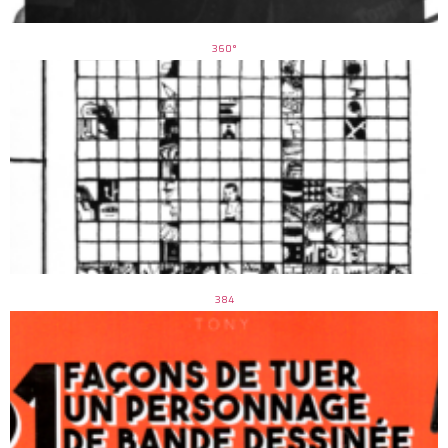
360°
384