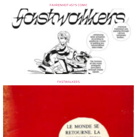
FAHRENHEIT 451’S COMIC
FASTWALKERS