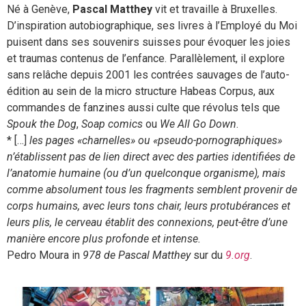
Né à Genève,
Pascal Matthey
vit et travaille à Bruxelles.
D’inspiration autobiographique, ses livres à l’Employé du Moi
puisent dans ses souvenirs suisses pour évoquer les joies
et traumas contenus de l’enfance. Parallèlement, il explore
sans relâche depuis 2001 les contrées sauvages de l’auto-
édition au sein de la micro structure Habeas Corpus, aux
commandes de fanzines aussi culte que révolus tels que
Spouk the Dog
,
Soap comics
ou
We All Go Down
.
* […]
les pages «charnelles» ou «pseudo-pornographiques»
n’établissent pas de lien direct avec des parties identifiées de
l’anatomie humaine (ou d’un quelconque organisme), mais
comme absolument tous les fragments semblent provenir de
corps humains, avec leurs tons chair, leurs protubérances et
leurs plis, le cerveau établit des connexions, peut-être d’une
manière encore plus profonde et intense.
Pedro Moura in
978 de Pascal Matthey
sur du
9.org
.