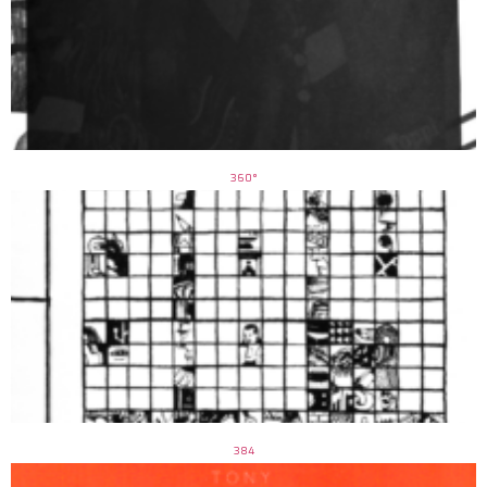
360°
384