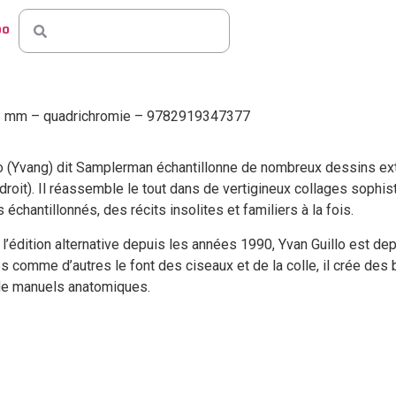
po
8 mm – quadrichromie –
9782919347377
lo (Yvang) dit Samplerman échantillonne de nombreux dessins e
 droit). Il réassemble le tout dans de vertigineux collages sophis
 échantillonnés, des récits insolites et familiers à la fois.
 l’édition alternative depuis les années 1990, Yvan Guillo est d
s comme d’autres le font des ciseaux et de la colle, il crée de
de manuels anatomiques.