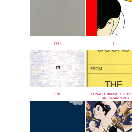
2280
3
978
A FINAL COMPANION TO BO
FROM THE SIMPSONS