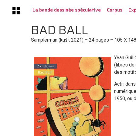
La bande dessinée spéculative
Corpus
Ex
BAD BALL
Samplerman (kuš!, 2021) – 24 pages – 105 X 14
Yvan Guil
(libres de
des motifs
Actif dans
numérique
1950, ou 