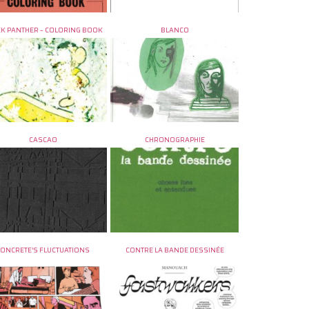
K PANTHER – COLORING BOOK
BLANCO
CASCAO
CHRONOGRAPHIE
CONCRETE’S FLUCTUATIONS
CONTRE LA BANDE DESSINÉE