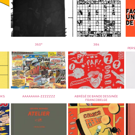
360°
384
PER
OKS
AAAAAAAA-ZZZZZZZ
ABRÉGÉ DE BANDE DESSINÉE
FRANCOBELGE