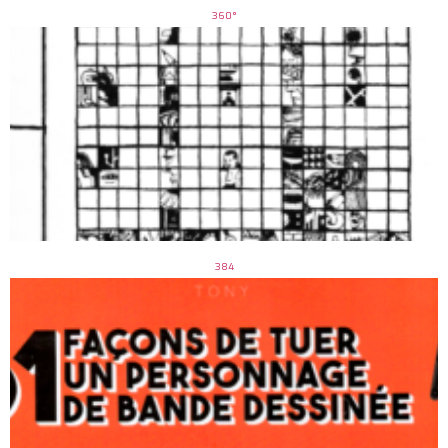
360°
384