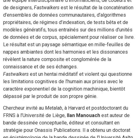
une équipe interdisciplinaire d’informaticiens, de codeurs et
de designers,
Fastwalkers
est le résultat de la concaténation
d’ensembles de données communautaires, d’algorithmes
propriétaires, de régimes d’indexation, de tests bêta et de
modèles génératifs, tous entraînés sur des millions d’unités
de données et de corpus, spécialement pour réaliser ce livre.
Le résultat est un paysage sémantique en mille-feuilles de
nappes ambiantes dont les harmonies et les dissonances
révèlent la nature composite et conglomérée de la
connaissance et de ses échanges.
Fastwalkers
est un hentai méditatif et violent qui questionne
les limitations cognitives de l’humain aux prises avec le
caractère exponentiel de la cognition machinique, bientôt
dépassé par le produit de son propre génie.
Chercheur invité au
Metalab
, à Harvard et postdoctorant du
FRNS à l’Université de Liège,
Ilan Manouach
est auteur de
bande dessinée conceptuelle, éditeur et consultant en
stratégie pour Onassis Publications. Il a obtenu un doctorat
en épistémologie de la bande dessinée de l’Université Aalto