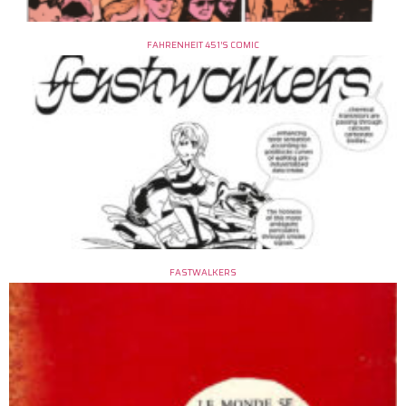
FAHRENHEIT 451’S COMIC
FASTWALKERS