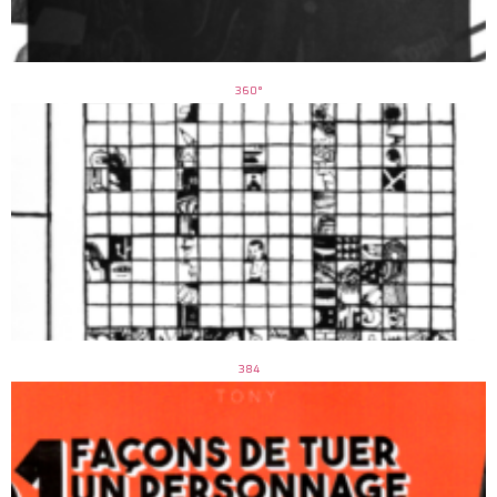
360°
384