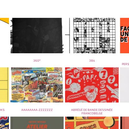
360°
384
PER
OKS
AAAAAAAA-ZZZZZZZ
ABRÉGÉ DE BANDE DESSINÉE
FRANCOBELGE