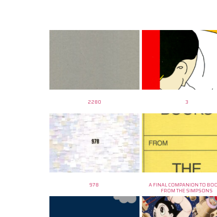
2280
3
978
A FINAL COMPANION TO BO
FROM THE SIMPSONS