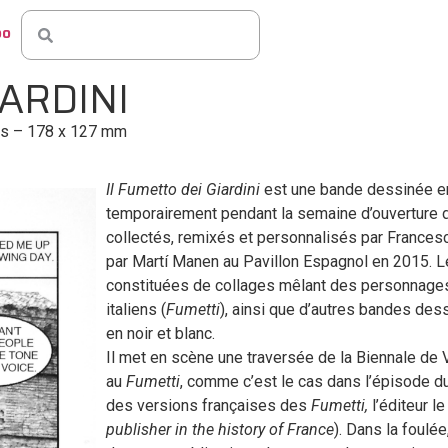
po
IARDINI
ges – 178 x 127 mm
Il Fumetto dei Giardini
est une bande dessinée e
temporairement pendant la semaine d’ouverture de
collectés, remixés et personnalisés par Francesc
par Martí Manen au Pavillon Espagnol en 2015. 
constituées de collages mêlant des personnages
italiens (
Fumetti
), ainsi que d’autres bandes de
en noir et blanc.
Il met en scène une traversée de la Biennale de
au
Fumetti
, comme c’est le cas dans l’épisode du
des versions françaises des
Fumetti,
l’éditeur l
publisher in the history of
France
). Dans la foulé