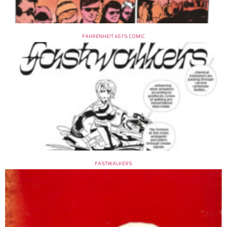
FAHRENHEIT 451’S COMIC
FASTWALKERS