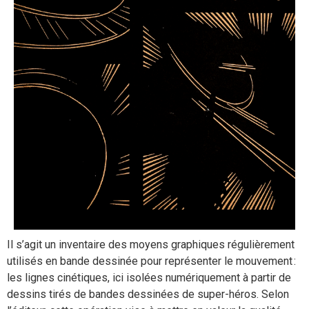
Il s’agit un inventaire des moyens graphiques régulièrement
utilisés en bande dessinée pour représenter le mouvement :
les lignes cinétiques, ici isolées numériquement à partir de
dessins tirés de bandes dessinées de super-héros.
Selon