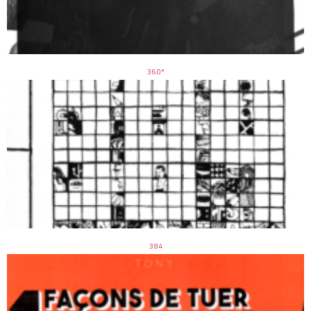
360°
384