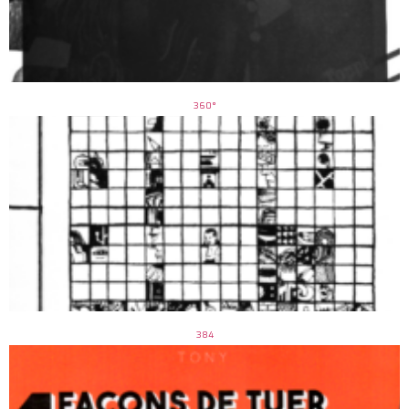
360°
384