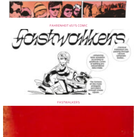
FAHRENHEIT 451’S COMIC
FASTWALKERS