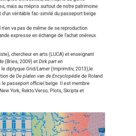
tes, mais au mépris surtout de notre patrimoine
s’agit d’un véritable fac-similé du passeport belge
t, il n’en va pas de même de sa reproduction
emande expresse en échange de l’achat onéreux
iste), chercheur en arts (LUCA) et enseignant
de
(Bries, 2009) et
Dirk part en
é le diptyque
Grid/Lamer
(Imprimitiv, 2013),le
ction de
De platen van de Encyclopédie
de Roland
le passeport officiel belge. Il est membre
 New York, Rekto:Verso, Plots, Skripta et