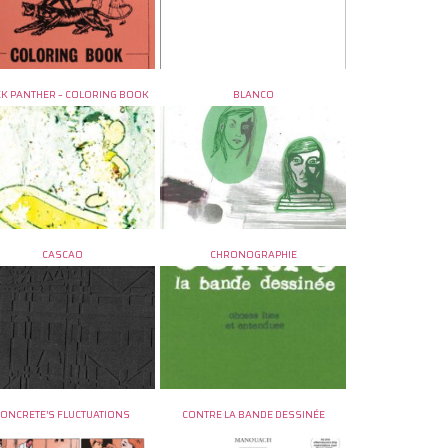
K PANTHER – COLORING BOOK
BLANCO
CASCAO
CHRONOGRAPHIE
CONCRETE’S FLUCTUATIONS
CONTRE LA BANDE DESSINÉE