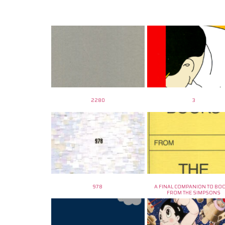
2280
3
978
A FINAL COMPANION TO BO
FROM THE SIMPSONS