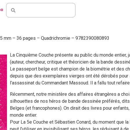
po
 125 mm – 36 pages – Quadrichromie – 9782390080893
La Cinquième Couche présente au public du monde entier, j
(auteur, chercheur, critique et théoricien de la bande dessiné
Le passeport belge est champion de la biométrie et des ch
depuis que des exemplaires vierges ont été dérobés pour s
l’assassinat du Commandant Massoud. Il a fallu tout refaire
Récemment, notre ministère des affaires étrangères a choisi
silhouettes de nos héros de bande dessinée préférés, dits 
Belges (et francophones). On dirait des livres pour enfant
monde entier.
Pour La 5e Couche et Sébastien Conard, du moment que la b
peut l’utiliser en invisibilisant ses héros, les réduisant à 