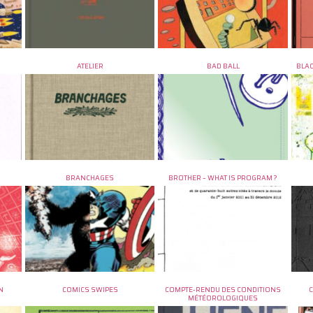
ATELIER
BAD BALL
BLAC
BRANCHAGES
BROTHER – WHAT IS PROGRAM ?
N
COMICS SWIPES
COMPTE-RENDU DES CONDITIONS
MÉTÉOROLOGIQUES