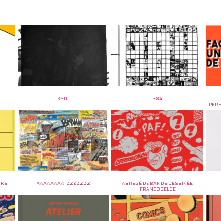
360°
384
PER
OKS
AAAAAAAA-ZZZZZZZ
ABRÉGÉ DE BANDE DESSINÉE
FRANCOBELGE