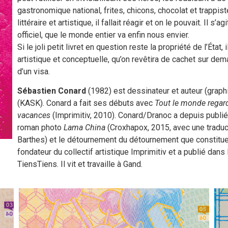
gastronomique national, frites, chicons, chocolat et trappis
littéraire et artistique, il fallait réagir et on le pouvait. Il 
officiel, que le monde entier va enfin nous envier.
Si le joli petit livret en question reste la propriété de l’Éta
artistique et conceptuelle, qu’on revêtira de cachet sur d
d’un visa.
Sébastien Conard
(1982) est dessinateur et auteur (graph
(KASK). Conard a fait ses débuts avec
Tout le monde regar
vacances
(Imprimitiv, 2010). Conard/Dranoc a depuis publi
roman photo
Lama China
(Croxhapox, 2015, avec une tradu
Barthes) et le détournement du détournement que constitue 
fondateur du collectif artistique Imprimitiv et a publié dans
TiensTiens. Il vit et travaille à Gand.