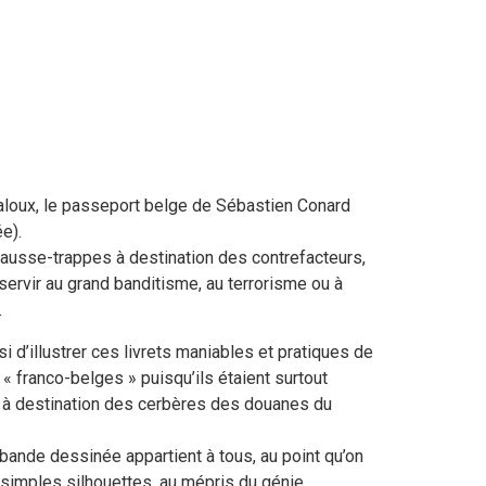
aloux, le passeport belge de Sébastien Conard
e).
ausse-trappes à destination des contrefacteurs,
ervir au grand banditisme, au terrorisme ou à
.
 d’illustrer ces livrets maniables et pratiques de
« franco-belges » puisqu’ils étaient surtout
s, à destination des cerbères des douanes du
ande dessinée appartient à tous, au point qu’on
de simples silhouettes, au mépris du génie