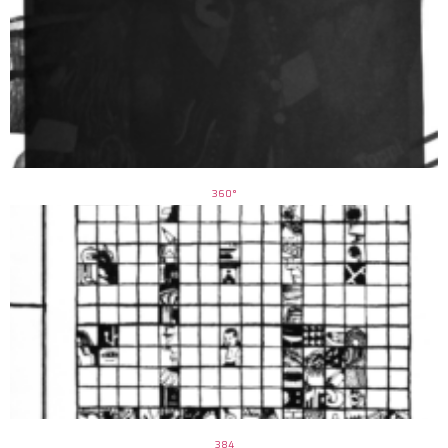
360°
384