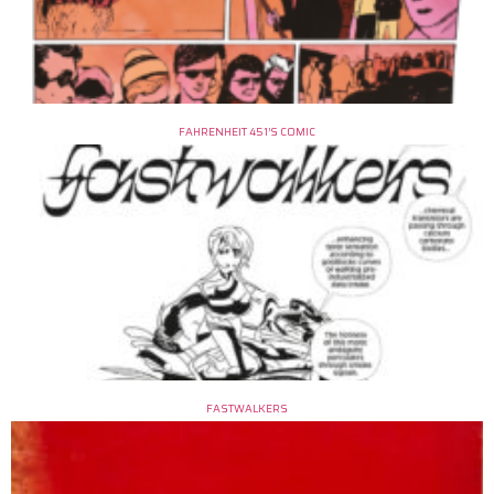
FAHRENHEIT 451’S COMIC
FASTWALKERS