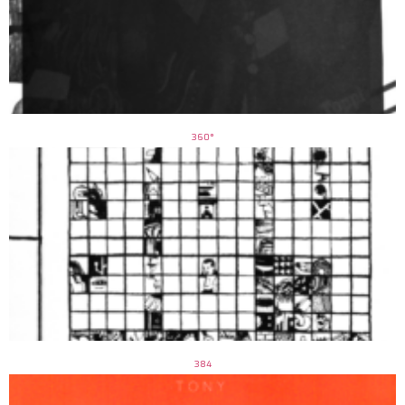
360°
384