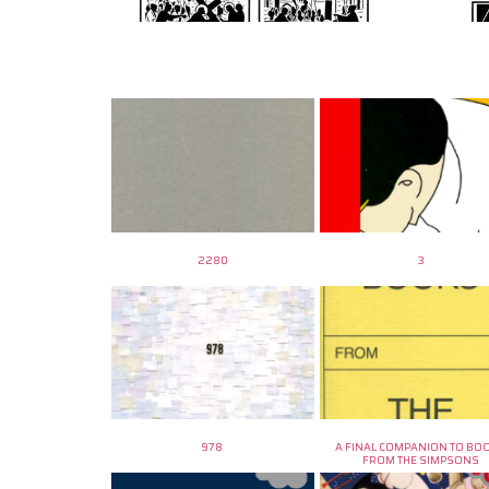
2280
3
978
A FINAL COMPANION TO BO
FROM THE SIMPSONS