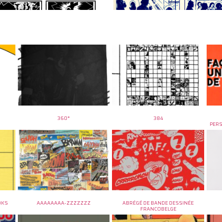
360°
384
PER
OKS
AAAAAAAA-ZZZZZZZ
ABRÉGÉ DE BANDE DESSINÉE
FRANCOBELGE