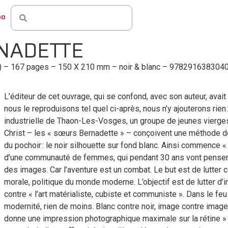
po
NADETTE
8) – 167 pages – 150 X 210 mm – noir & blanc –
978291638304
L’éditeur de cet ouvrage, qui se confond, avec son auteur, avai
nous le reproduisons tel quel ci-après, nous n’y ajouterons rien
industrielle de Thaon-Les-Vosges, un groupe de jeunes vierges
Christ – les « sœurs Bernadette » – conçoivent une méthode d
du pochoir : le noir silhouette sur fond blanc. Ainsi commence «
d’une communauté de femmes, qui pendant 30 ans vont penser, 
des images. Car l’aventure est un combat. Le but est de lutter co
morale, politique du monde moderne. L’objectif est de lutter d
contre « l’art matérialiste, cubiste et communiste ». Dans le feu
modernité, rien de moins. Blanc contre noir, image contre im
donne une impression photographique maximale sur la rétine »